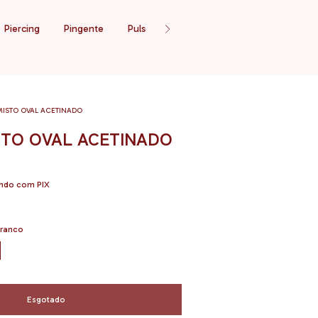
Piercing
Pingente
Pulseira
Tornozeleira
Promoção
MISTO OVAL ACETINADO
STO OVAL ACETINADO
ndo com PIX
Branco