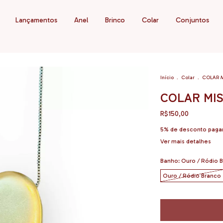
Lançamentos
Anel
Brinco
Colar
Conjuntos
Início
.
Colar
.
COLAR 
COLAR MI
R$150,00
5% de desconto
paga
Ver mais detalhes
Banho:
Ouro / Ródio 
Ouro / Ródio Branco