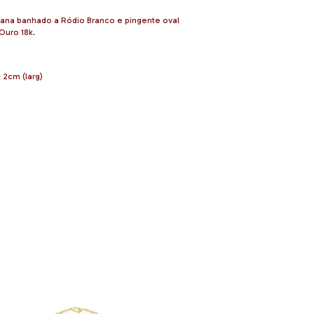
iana banhado a Ródio Branco e pingente oval
Ouro 18k.
 2cm (larg)